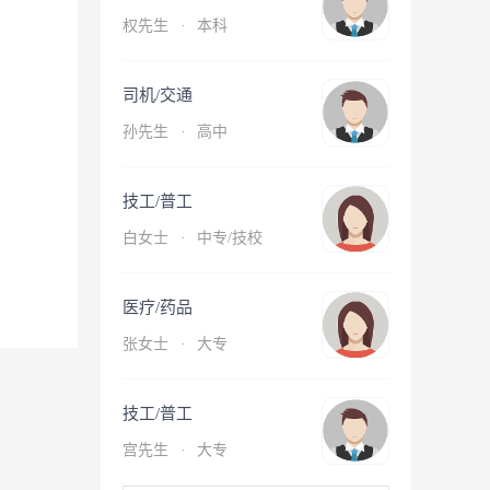
权先生
·
本科
司机/交通
孙先生
·
高中
技工/普工
白女士
·
中专/技校
医疗/药品
张女士
·
大专
技工/普工
宫先生
·
大专