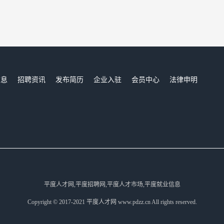
信息
招聘资讯
发布简历
企业入驻
会员中心
法律申明
们
平度人才网,平度招聘网,平度人才市场,平度就业信息
Copyright © 2017-2021 平度人才网 www.pdzz.cn All rights reserved.